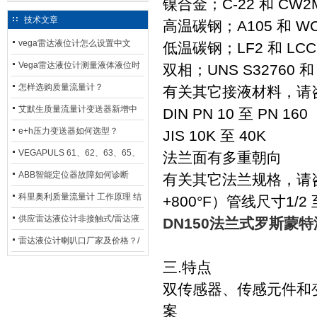
镍合金；C-22 和 CW2
技术文章
高温碳钢；A105 和 W
vega雷达液位计怎么设置中文
低温碳钢；LF2 和 LCC
Vega雷达液位计测量液体液位时
双相；UNS S32760 和
应如何选型？
怎样选购质量流量计？
有关其它接液材料，请咨询厂
艾默生质量流量计变送器新增中
DIN PN 10 至 PN 160
文显示选项，操作更便捷
e+h压力变送器如何选型？
JIS 10K 至 40K
VEGAPULS 61、62、63、65、
法兰面有多重朝向
66在化工行业中的应用
ABB智能定位器故障如何诊断
有关其它法兰规格，请咨询厂
科里奥利质量流量计 工作原理 结
+800°F）管线尺寸1/2 至
构特点 选用安装使用
供应雷达液位计非接触式/雷达液
DN150法兰式罗斯蒙特涡
位计厂家
雷达液位计喇叭口厂家及价格？/
喇叭口雷达液位计选型
三.特点
双传感器、传感元件和
案