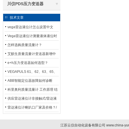
川仪PDS压力变送器
技术文章
vega雷达液位计怎么设置中文
Vega雷达液位计测量液体液位时
应如何选型？
怎样选购质量流量计？
艾默生质量流量计变送器新增中
文显示选项，操作更便捷
e+h压力变送器如何选型？
VEGAPULS 61、62、63、65、
66在化工行业中的应用
ABB智能定位器故障如何诊断
科里奥利质量流量计 工作原理 结
构特点 选用安装使用
供应雷达液位计非接触式/雷达液
位计厂家
雷达液位计喇叭口厂家及价格？/
喇叭口雷达液位计选型
江苏云仪自动化设备有限公司 www.china-yun