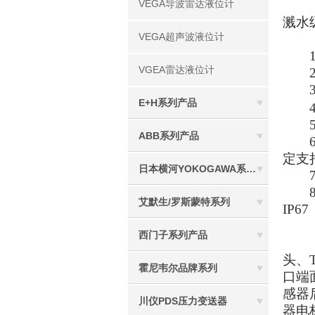
VEGA导波雷达液位计
（1
溅水
VEGA超声波液位计
1）
VGEA雷达液位计
2）
3）
E+H系列产品
4）
5）
ABB系列产品
6）
定支
日本横河YOKOGAWA系列产品
7）
8）
艾默生/罗斯蒙特系列
IP
西门子系列产品
（2
头、
霍尼韦尔品牌系列
口端
感器
川仪PDS压力变送器
器电