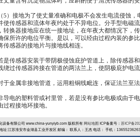
在丈量含有沉淀物流体时，应斟酌便于清洗传感器的安
）接地为了使丈量准确和电极不会发生电流侵蚀，
并使传感器和流体年夜约处于不异电位。分手型电磁流
，转换器接地应在统一接地址，在年夜大都情况下，传
确保所许的电位平衡。是以，可以经由过程内装的参比
将传感器的接地片与接地线相连。
传感器安装于带阴极侵蚀庇护管道上，除传感器和
线绕过传感器跨接在管道的两法兰上，使阴极庇护电流
金属非接地管道，运用粗铜线毗连，保证法兰至法
非导电的塑料管或衬里管，若是没有参比电极或由于电
由过程接地环接地。
备有限公司 www.china-yunyiyb.com 版权所有
网站地图
ICP备案号：
苏ICP备202
地址:江苏淮安市金湖县工业开发区 邮编： 联系人：王杰 电话： 手机：1365523626