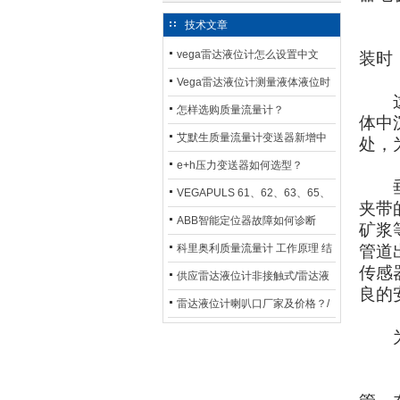
技术文章
（3
vega雷达液位计怎么设置中文
装时
Vega雷达液位计测量液体液位时
这样
应如何选型？
怎样选购质量流量计？
体中
艾默生质量流量计变送器新增中
处，
文显示选项，操作更便捷
e+h压力变送器如何选型？
垂直
VEGAPULS 61、62、63、65、
夹带
66在化工行业中的应用
ABB智能定位器故障如何诊断
矿浆
科里奥利质量流量计 工作原理 结
管道
传感
构特点 选用安装使用
供应雷达液位计非接触式/雷达液
良的
位计厂家
雷达液位计喇叭口厂家及价格？/
喇叭口雷达液位计选型
为了
（4