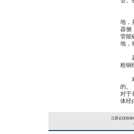
管。
（5
地，
器侧
管能
地，
若是
粗铜
对于
的。
对于
体经
江苏云仪自动化设