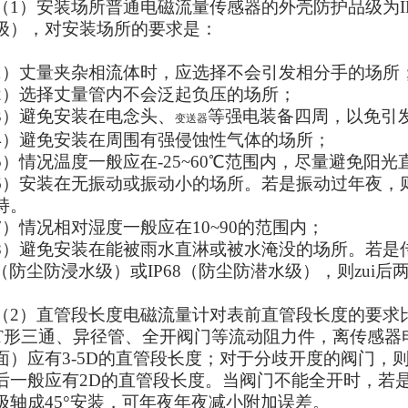
）安装场所普通电磁流量传感器的外壳防护品级为IP65
级），对安装场所的要求是：
丈量夹杂相流体时，应选择不会引发相分手的场所
选择丈量管内不会泛起负压的场所；
避免安装在电念头、
等强电装备四周，以免引
变送器
避免安装在周围有强侵蚀性气体的场所；
情况温度一般应在-25~60℃范围内，尽量避免阳光
安装在无振动或振动小的场所。若是振动过年夜，
持。
情况相对湿度一般应在10~90的范围内；
避免安装在能被雨水直淋或被水淹没的场所。若是
67（防尘防浸水级）或IP68（防尘防潜水级），则zui
）直管段长度电磁流量计对表前直管段长度的要求比力
T形三通、异径管、全开阀门等流动阻力件，离传感器
面）应有3-5D的直管段长度；对于分歧开度的阀门，则
后一般应有2D的直管段长度。当阀门不能全开时，若
极轴成45°安装，可年夜年夜减小附加误差。