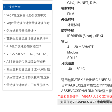
G1½, 1½ NPT, R1½
技术文章
密封材料
FKM
vega雷达液位计怎么设置中文
外壳材料
Vega雷达液位计测量液体液位时
外壳材料
防护等级
应如何选型？
怎样选购质量流量计？
IP66/IP68 (3 bar)，6P 级
艾默生质量流量计变送器新增中
输出
文显示选项，操作更便捷
e+h压力变送器如何选型？
4 … 20 mA/HART
Modbus
VEGAPULS 61、62、63、65、
SDI-12
66在化工行业中的应用
ABB智能定位器故障如何诊断
环境温度
-40 ... 80 °C
科里奥利质量流量计 工作原理 结
构特点 选用安装使用
供应雷达液位计非接触式/雷达液
适用范围ATEX / 欧洲IEC / NEPS
位计厂家
雷达液位计喇叭口厂家及价格？/
日本IAUKEX防爆本质安全型“i"防粉
ABSBVCCSDNVLRNKRINA溢
喇叭口雷达液位计选型
产品相关关键字：
VEGAPULS C 22 
如果你对
VEGAPULS C 22 带电缆