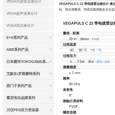
VEGA导波雷达液位计
VEGAPULS C 22 带电缆雷达物位计 液
站、雨水调蓄池、明渠流量测量及水位监
VEGA超声波液位计
VEGAPULS C 22 带电缆雷
VGEA雷达液位计
量程 - 距离
E+H系列产品
20 m
[
Meter
-
Foot
]
过程温度
ABB系列产品
-40 ... 80 °C
[
°C
-
°F
]
过程压力
日本横河YOKOGAWA系列产品
-1 ... 3 bar
[
Bar
-
kPa
-
psi
]
测量精度
± 2 mm
艾默生/罗斯蒙特系列
频率
80 GHz
西门子系列产品
发射角
8°
霍尼韦尔品牌系列
接触介质材料
PVDF
川仪PDS压力变送器
螺纹连接