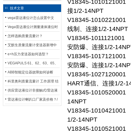
V18345-101012
技术文章
接1/2-14NPT
vega雷达液位计怎么设置中文
V18345-101022
Vega雷达液位计测量液体液位时
线制、连接1/2-14NPT
应如何选型？
怎样选购质量流量计？
V18345-101112
艾默生质量流量计变送器新增中
安防爆、连接1/2-14NP
文显示选项，操作更便捷
e+h压力变送器如何选型？
V18345-101712
VEGAPULS 61、62、63、65、
安防爆、连接1/2-14NP
66在化工行业中的应用
ABB智能定位器故障如何诊断
V18345-102712
科里奥利质量流量计 工作原理 结
HART通信、连接1/2-1
构特点 选用安装使用
供应雷达液位计非接触式/雷达液
V18345-101052
位计厂家
雷达液位计喇叭口厂家及价格？/
14NPT
喇叭口雷达液位计选型
V18345-101042
1/2-14NPT
V18345-101052