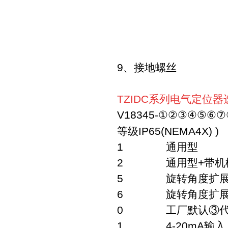
9、接地螺丝
TZIDC
系列电气定位器
V18345
-①②③④⑤⑥⑦
等级IP65(NEMA4X) )
1 通用型
2 通用型+带机械
5 旋转角度扩展到
6 旋转角度扩展到2
0 工厂默认③代码
1 4-20mA输入，