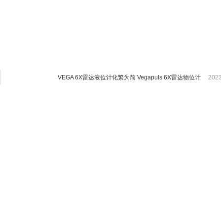
江苏云仪自动化设备有限公司
公司公告
VEGA 6X雷达液位计化繁为简 Vegapuls 6X雷达物位计
2023