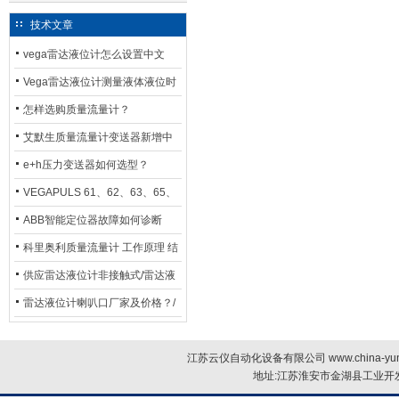
技术文章
vega雷达液位计怎么设置中文
Vega雷达液位计测量液体液位时
应如何选型？
怎样选购质量流量计？
艾默生质量流量计变送器新增中
文显示选项，操作更便捷
e+h压力变送器如何选型？
VEGAPULS 61、62、63、65、
66在化工行业中的应用
ABB智能定位器故障如何诊断
科里奥利质量流量计 工作原理 结
构特点 选用安装使用
供应雷达液位计非接触式/雷达液
位计厂家
雷达液位计喇叭口厂家及价格？/
喇叭口雷达液位计选型
江苏云仪自动化设备有限公司 www.china-yun
地址:江苏淮安市金湖县工业开发区