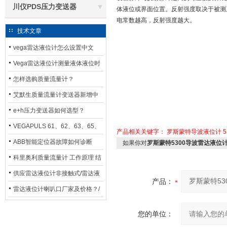
川仪PDS压力变送器
体液位或界面位置。反射强度取决于被测
电常数越高，反射强度越大。
技术文章
vega雷达液位计怎么设置中文
Vega雷达液位计测量液体液位时
应如何选型？
怎样选购质量流量计？
艾默生质量流量计变送器新增中
文显示选项，操作更便捷
e+h压力变送器如何选型？
VEGAPULS 61、62、63、65、
产品相关关键字：
罗斯蒙特导波液位计
66在化工行业中的应用
ABB智能定位器故障如何诊断
如果你对
罗斯蒙特5300导波雷达液位
科里奥利质量流量计 工作原理 结
构特点 选用安装使用
供应雷达液位计非接触式/雷达液
产品：
位计厂家
雷达液位计喇叭口厂家及价格？/
喇叭口雷达液位计选型
您的单位：