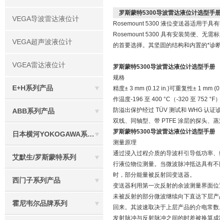
罗斯蒙特5300导波雷达液位计选型手
VEGA导波雷达液位计
Rosemount 5300 液位变送器
Rosemount 5300 具有安装简便
VEGA超声波液位计
的首要选择。其坚固的结构和内置的*诊
VGEA雷达液位计
罗斯蒙特5300导波雷达液位计选型手册
规格
E+H系列产品
精度± 3 mm (0.12 in.)可重复性± 1 m
作温度-196 至 400 °C（-320 至 752 °
防溢出保护经过 TÜV 测试和 WHG
ABB系列产品
双线、同轴型、带 PTFE 涂层的探头、蒸
罗斯蒙特5300导波雷达液位计选型手册
日本横河YOKOGAWA系列产品
测量原理
通过浸入过程介质的导波杆引导低功率、
艾默生/罗斯蒙特系列
行液位物位测量。当微波脉冲抵达具有不
时，部分能量被反射回变送器。
西门子系列产品
变送器利用第一次反射的余波测量界面位
未被反射的部分微波继续向下直达下层产
霍尼韦尔品牌系列
回来。其波速取决于上层产品的介电常数
发射脉冲与反射脉冲之间的时差被换算成