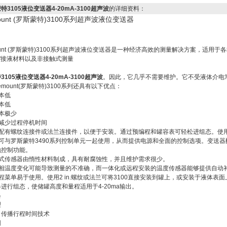
特3105液位变送器4-20mA-3100超声波
的详细资料：
mount (罗斯蒙特)3100系列超声波液位变送器
mount (罗斯蒙特)3100系列超声波液位变送器是一种经济高效的测量解决方案，适
df接液材料以及非接触式测量
3105液位变送器4-20mA-3100超声波
。因此，它几乎不需要维护。它不受液体介电
semount(罗斯蒙特)3100系列还具有以下优点：
本低
本低
本极少
度减少过程停机时间
配有螺纹连接件或法兰连接件，以便于安装。通过预编程和罐容表可轻松进组态。使用一
器可与罗斯蒙特3490系列控制单元一起使用，从而提供电源和全面的控制选项。变送
地控制功能。
触式传感器由惰性材料制成，具有耐腐蚀性，并且维护需求很少。
气相温度变化可能导致测量的不准确，而一体化或远程安装的温度传感器能够提供自动
程菜单易于使用。使用2 in.螺纹或法兰可将3100直接安装到罐上，或安装于液体
进行组态，使储罐高度和量程适用于4-20ma输出。
格
理
，传播行程时间技术
围