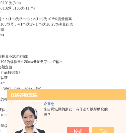
101为(8 m)
102和3105为(11 m)
度
号：< (1m)为(5mm)；>(1 m)为±0.5%测量距离
3105型号：<(1m)为±>(1 m)为±0.25%测量距离
辨率
m)
模拟量4-20ma输出
3105为模拟量4-20ma叠加数字hart?输出
力额定值
《产品数据表》
所认证
05
atex、csa、iecex、fm）
的标准4 ? 5位显示器。
欢迎您！
量
来自局域网的朋友！有什么可以帮助您的
的液位、距离
吗？
和3105的液位、距离、体积和明渠流量
涂层模铸铝制外壳。
护