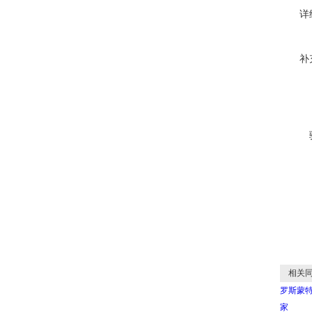
详
补
相关同
罗斯蒙特超
家