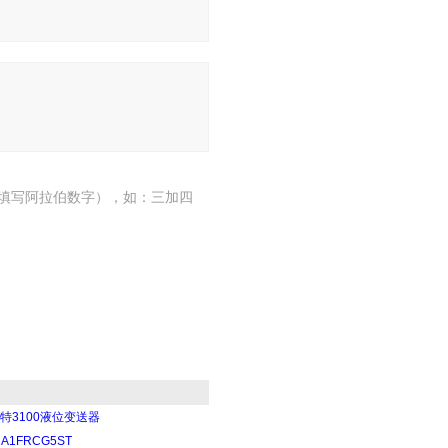
填写阿拉伯数字），如：三加四
特3100液位变送器
HA1FRCG5ST