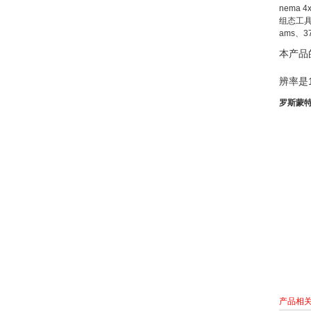
nema 4
组态工
ams、
本产品
辨率是
罗斯蒙特
产品相