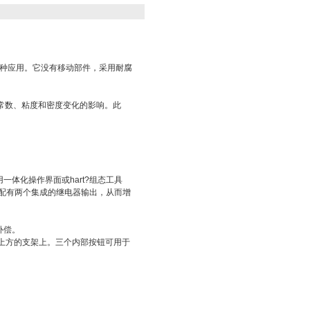
用于各种应用。它没有移动部件，采用耐腐
常数、粘度和密度变化的影响。此
体化操作界面或hart?组态工具
器配有两个集成的继电器输出，从而增
补偿。
表面上方的支架上。三个内部按钮可用于