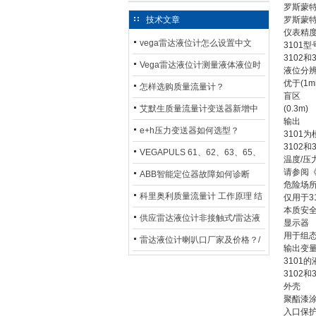
罗斯蒙特3
技术文章
罗斯蒙特3
仪表精
vega雷达液位计怎么设置中文
3101型
3102和
Vega雷达液位计测量液体液位时
液位分
优于(1m
应如何选型？
怎样选购质量流量计？
盲区
艾默生质量流量计变送器新增中
(0.3m)
输出
文显示选项，操作更便捷
e+h压力变送器如何选型？
3101为
3102和
VEGAPULS 61、62、63、65、
温度/压
请参阅
66在化工行业中的应用
ABB智能定位器故障如何诊断
危险场
科里奥利质量流量计 工作原理 结
仅用于31
本质安全（
构特点 选用安装使用
供应雷达液位计非接触式/雷达液
显示器
用于组态
位计厂家
雷达液位计喇叭口厂家及价格？/
输出变
喇叭口雷达液位计选型
3101
3102
外壳
聚酯漆
入口保