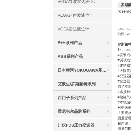
VEGA导波雷达液位计
罗斯蒙
rose
VEGA超声波液位计
VGEA雷达液位计
rose
蚀性pv
E+H系列产品
罗斯蒙特
外，ro
#安装成
ABB系列产品
#调试成
#维护成
日本横河YOKOGAWA系列产品
#大限
#变送器
#变送
艾默生/罗斯蒙特系列
强了本
#非接
#储罐
西门子系列产品
#本地编
对变送器
霍尼韦尔品牌系列
主要规
测量原
超声波
川仪PDS压力变送器
测量范