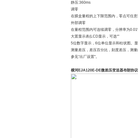
静压:360ms
调零
在膜盒量程的上下限范围内，零点可任意
外部调零
在量程范围内可连续调零，分辨率为0.0
大置显示表(LCD显示，可选“"
5位数字显示，6位单位显示和柱状图。显
测量差压，差压百分比，刻度差压，测量
参见“出厂设置"。
横河EJA120E-DE微差压变送器布朗协议