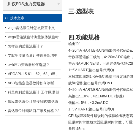
川仪PDS压力变送器
三.选型表
技术文章
vega雷达液位计怎么设置中文
四.功能规格
Vega雷达液位计测量液体液位时
输出“0"
应如何选型？
怎样选购质量流量计？
4~20mA HART/BRAIN(输出信号代码D&J
艾默生质量流量计变送器新增中
带数字通讯的二线制，4~20mA DC输出，可
符合NAMUR NE43，可通过选项代码C
文显示选项，操作更便捷
e+h压力变送器如何选型？
1~5V HART(输出信号代码Q)
VEGAPULS 61、62、63、65、
三线或四线制1~5V低功耗型可设定线性或平方
66在化工行业中的应用
ABB智能定位器故障如何诊断
故障报警(输出信号代码D&J
4~20mA HART/BRAIN(输出信号代
科里奥利质量流量计 工作原理 结
高输出:110%，>21.6mA DC (标准)
构特点 选用安装使用
供应雷达液位计非接触式/雷达液
低输出:-5%，<3.2mA DC
1~5V HART(输出信号代码Q)
位计厂家
雷达液位计喇叭口厂家及价格？/
CPU故障和硬件错误时的模拟输出状态高输出:11
喇叭口雷达液位计选型
阻尼时间常数放大器阻尼时间常数，可通过软
差压:45ms