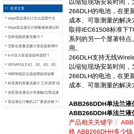
以缩短现场安装时间，
技术文章
266DLH的电池，在
vega雷达液位计怎么设置中文
成本、可靠测量的解决
Vega雷达液位计测量液体液位时
取得IEC61508标准下T
应如何选型？
怎样选购质量流量计？
系列的另一个显著特点。
艾默生质量流量计变送器新增中
用。
文显示选项，操作更便捷
e+h压力变送器如何选型？
266DLH支持无线Wi
VEGAPULS 61、62、63、65、
以缩短现场安装时间，
66在化工行业中的应用
ABB智能定位器故障如何诊断
266DLH的电池，在
科里奥利质量流量计 工作原理 结
成本、可靠测量的解决
构特点 选用安装使用
供应雷达液位计非接触式/雷达液
位计厂家
雷达液位计喇叭口厂家及价格？/
ABB266DDH单法兰
喇叭口雷达液位计选型
ABB266DDH单法兰
产品相关关键字：
AB
格
ABB266DHH多少钱