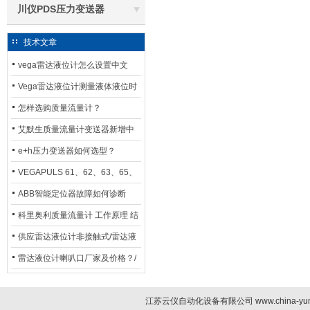
川仪PDS压力变送器
技术文章
vega雷达液位计怎么设置中文
Vega雷达液位计测量液体液位时
应如何选型？
怎样选购质量流量计？
艾默生质量流量计变送器新增中
文显示选项，操作更便捷
e+h压力变送器如何选型？
VEGAPULS 61、62、63、65、
66在化工行业中的应用
ABB智能定位器故障如何诊断
科里奥利质量流量计 工作原理 结
构特点 选用安装使用
供应雷达液位计非接触式/雷达液
位计厂家
雷达液位计喇叭口厂家及价格？/
喇叭口雷达液位计选型
江苏云仪自动化设备有限公司 www.china-yun