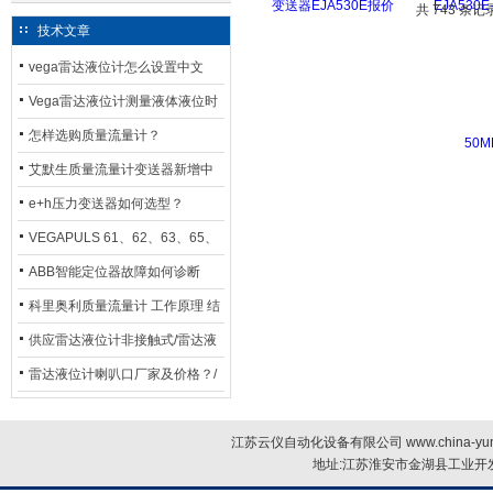
50M
共 743 条记
技术文章
vega雷达液位计怎么设置中文
Vega雷达液位计测量液体液位时
应如何选型？
怎样选购质量流量计？
艾默生质量流量计变送器新增中
文显示选项，操作更便捷
e+h压力变送器如何选型？
VEGAPULS 61、62、63、65、
66在化工行业中的应用
ABB智能定位器故障如何诊断
科里奥利质量流量计 工作原理 结
构特点 选用安装使用
供应雷达液位计非接触式/雷达液
位计厂家
雷达液位计喇叭口厂家及价格？/
喇叭口雷达液位计选型
江苏云仪自动化设备有限公司 www.china-yun
地址:江苏淮安市金湖县工业开发区